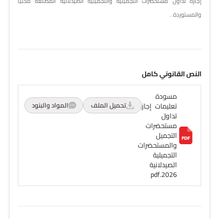
إجازة تداول مستحضرات التجميلية والتجميلية الصيدلانية المصنعة محلياً
والمستوردة .
النص القانوني كامل
مسودة
تحميل الملف
المواد والبنود
تعليمات إجازة
تداول
مستحضرات
التجميل
والمستحضرات
التجميلية
الصيدلانية
2026.pdf