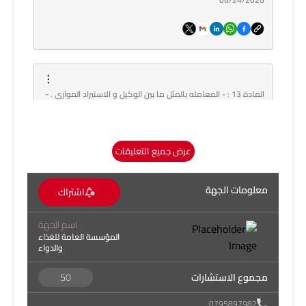
المادة 13 : - المعامله بالمثل ما بين الوكيل و الاستيراد الموازي . -
حيث يقوم الوكيل بتسجيل المنتج وتقديم الوثائق المطلوبة ودفع
الرسوم في حين يقوم الاستيراد الموازي بالاستفادة من تسجيله
لإدخال البضائع للسوق المحلي . أن يتم الطلب من المستورد الموازي
عرض جميع التعليقات
تقديم جميع الوثائق المطلوبة وفق الملحق رقم 1 و 2 كما هو
مطلوب من الوكيل الرسمي . - إضافة متطلب لملحق رقم 3 يتضمن
معلومات الجهة
اشتراك
تقديم موافقه من الشركه الصانعه على استيراد و تداول البضائع من
قبل الاستيراد الموازي . - إضافة بند يتضمن فحص المنتجات الواردة
اسم الجهة
من الاستيراد للموازي و التأكد من مطابقتها للمواصفة الأردنية و
المؤسسة العامة للغذاء
مطابقتها للتركيبة التي تم تسجيلها . حيث أن تشابه اسم المنتج لا
والدواء
يعني تشابه التركيبة .
مجموع الاستشارات
50
مجهول
0795897982