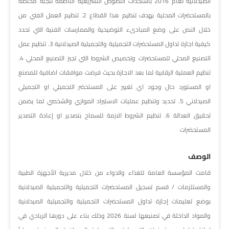
الصيدلانية لعام 2016 باستحداث النصوص التشريعية الناظمة للجنة مختصة
بالمستحضرات المحلية بهدف تنظيم هذا القطاع 2. تنظيم العمل الفني من
خلال النص على وضع المبادىء التوضيحية والممارسات الفنية التي تحدد
كيفية اجازة تداول المستحضرات التجميلية والتجميلية الصيدلانية 3. تنظيم عمل
التصنيع المحلي للمستحضرات وتخصيص الشروط التي تجيز التصنيع المحلي 4.
تنظيم العملية الرقابية لما بعد الاجازة بحيث فرضت موافقات اضافية للمصنع
او المستورد حال وجود اي تغيير على المستحضر التجميلي او التجميلي
الصيدلاني 5. تحديد وتنظيم عمليات الاستيراد الموازي والشخصي لما يضمن
تحقيق العدالة 6. تنظيم الشروط الازمة للسماح بتصدير او إعادة التصدير
المستحضرات
الوصف
قامت المؤسسة العامة للغذاء والدواء من خلال مديرية الأجهزة الطبية
والمستلزمات / قسم تسجيل المستحضرات التجميلية والتجميلية الصيدلانية
بوضع تعليمات إجازة تداول المستحضرات التجميلية والتجميلية الصيدلانية
والمواد الداخلة في تصنيعها لسنة 2026 وذلك بناء على دورها الريادي في