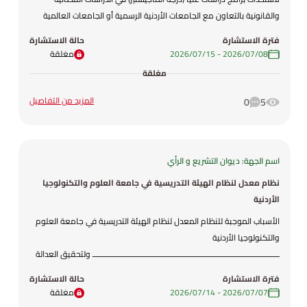
والقانونية بالتعاون مع الجامعات الأردنية الرسمية أو الجامعات العالمية
المعتمدة، لتجويد معايير القبول برفع سقف المتطلبات الاكاديمية،
فترة الاستشارة
حالة الاستشارة
ولمأسسة الوضع القانوني للخريجين (المساعدين القضائيين) ضمن الهيكل
08‏/07‏/2026
-
15‏/07‏/2026
مغلقة
التنظيمي للمجلس القضائي بدلا من عقود شراء الخدمات ، ولتوحيد المعايير
مغلقة
التدريبية بين القضاء النظامي والعسكري والشرطي وتعزيز الشراكات
الإقليمية والدولية ، ولإصدار مجلة قانونية محكمة وفقا للمعايير الدولية
المزيد من التفاصيل
0
5
تُعنى بنشر الأبحاث القانونية ذات القيمة العالية ، فقد تم وضع مشروع هذا
النظام المعدل .
اسم الجهة: ديوان التشريع و الرأي
نظام معدل لنظام الهيئة التدريسية في جامعة العلوم والتكنولوجيا
الأردنية
الأسباب الموجبة للنظام المعدل لنظام الهيئة التدريسية في جامعة العلوم
والتكنولوجيا الأردنية
ـــــــــــــــــــــــــــــــــــــــــــــــــــــــــــــــــــــــــــــــــــــــــــ ولتحقيق العدالة
والمساواة بين الجامعات الرسمية بخصوص صرف حوافز البرنامج الموازي
فترة الاستشارة
حالة الاستشارة
لأعضاء هيئة التدريس الحاصلين على إجازة تفرغ علمي . فقد تم وضع
07‏/07‏/2026
-
14‏/07‏/2026
مغلقة
مشروع هذا النظام المعدل .