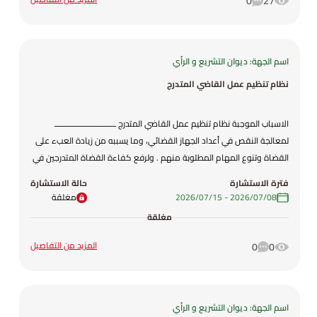
0
27
كفاءة الأداء المؤسسي، ولتنفيذ التوجهات الحكومية المتعلقة بإعادة
تنظيم منظومة التربية والتعليم وتنمية الموارد البشرية وتوحيد المرجعية
المؤسسية لها. فقد تم وضع مشروع هذا النظام.
اسم الجهة: ديوان التشريع و الرأي
نظام تنظيم عمل القاضي المتدرج
الاسباب الموجبة نظام تنظيم عمل القاضي المتدرج ـــــــــــــــــــــــــــــ
لمعالجة النقص في أعداد الجهاز القضائي، وما يسببه من زيادة العبء على
القضاة وتنوع المهام المطلوبة منهم . ولرفع كفاءة القضاة المتدرجين في
أداء الأعمال المناطة بهم وإشراكهم بصورة فعلية في الأعباء القضائية
فترة الاستشارة
حالة الاستشارة
وتمكينهم من ممارسة التدريب الفعلي وتفعيل منظومتي المتابعة
08‏/07‏/2026
-
15‏/07‏/2026
مغلقة
والتقييم المستمر للمهام التي يباشرونها . ولحاجة الى بناء الخبرة التراكيمة
مغلقة
لدى القضاة المتدرجين وتهيئتهم لتولي المهام القضائية . فقط تم وضع
مشروع هذا النظام .
المزيد من التفاصيل
0
0
اسم الجهة: ديوان التشريع و الرأي