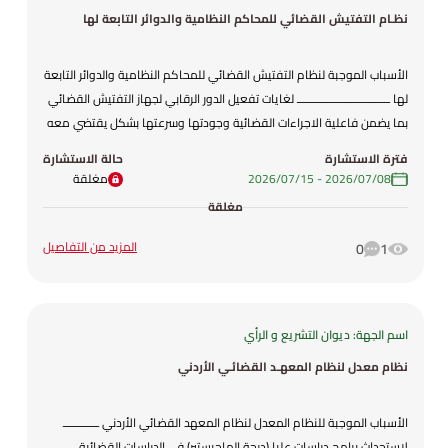
نظـام التفتيش القضائي للمحاكم النظامية والدوائر التابعة لها
الأسباب الموجبة لنظام التفتيش القضائي للمحاكم النظامية والدوائر التابعة
لها ـــــــــــــــــــــــــــــــ لغايات تفعيل الدور الرقابي لجهاز التفتيش القضائي
بما يضمن فاعلية الاجراءات القضائية وجودتها وسرعتها بشكل يقتضي معه
إعادة النظر في معايير تقييم الأداء ، بحيث تكون معايير موضوعية وعادلة
فترة الاستشارة
حالة الاستشارة
تراعي اختلاف الدرجات والتخصصات القضائية ، ولتوظيف وسائل التقنية
08‏/07‏/2026
-
15‏/07‏/2026
مغلقة
الحديثة من خلال إعادة تنظيم مهام جهاز التفتيش القضائي لضمان حسن
مغلقة
الصياغة التشريعية، ولتفعيل ضمان الشفافية والعدالة في أعمال جهاز
التفتيش القضائي ، فقد تم وضع مشروع هذا النظام المعدل.
المزيد من التفاصيل
0
1
اسم الجهة: ديوان التشريع و الرأي
نظام معدل لنظام المعهـد القضائـي الأردني
الأسباب الموجبة للنظام المعدل لنظام المعهد القضائي الأردني ــــــــــــ
لاستحداث برامج دراسات عليا (درجة الماجيستير) في الدراسات القضائية