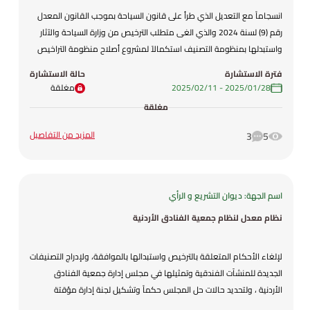
انسجاماً مع التعديل الذي طرأ على قانون السياحة بموجب القانون المعدل
رقم (9) لسنة 2024 والذي الغى متطلب الترخيص من وزارة السياحة والآثار
واستبدلها بمنظومة التصنيف استكمالاً لمشروع أصلاح منظومة التراخيص
في القطاع السياحي ولتبسيط إجراءات ومتطلبات التصنيف بهدف تحسين
فترة الاستشارة
حالة الاستشارة
بيئة الأعمال وفق نماذج تنظيمية جديدة منسجمة مع رؤية التحديث
28‏/01‏/2025
-
11‏/02‏/2025
مغلقة
الاقتصادي وبرامجها التنفيذية. ولتهيئة المنشآت السياحية بحيث تراعي فئات
مغلقة
كبار السن والأطفال والأشخاص ذوي الإعاقة.
المزيد من التفاصيل
3
5
اسم الجهة: ديوان التشريع و الرأي
نظام معدل لنظام جمعية الفنادق الأردنية
لإلغاء الأحكام المتعلقة بالترخيص واستبدالها بالموافقة، ولإدراج التصنيفات
الجديدة للمنشآت الفندقية وتمثيلها في مجلس إدارة جمعية الفنادق
الأردنية ، ولتحديد حالات حل المجلس حكماً وتشكيل لجنة إدارة مؤقتة
للجمعية في حالات حل المجلس، ولإعادة النظر بمقدار رسوم الانتساب