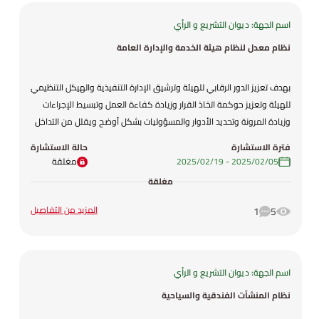
اسم الجهة: ديوان التشريع و الرأي
نظام معدل لنظام هيئة الخدمة والإدارة العامة
بهدف تعزيز الدور الرقابي للهيئة وترشيق الإدارة التنفيذية والهيكل التنظيمي
للهيئة وتعزيز حوكمة اتخاذ القرار وزيادة كفاءة العمل وتبسيط الإجراءات
وزيادة المرونة وتحديد الأدوار والمسؤوليات بشكل أوضح ويقلل من التداخل
والازدواجية في المهام والمسؤوليات ورفع مستوى الأداء بما ينسجم مع
فترة الاستشارة
حالة الاستشارة
متطلبات تحديث القطاع العام.
05‏/02‏/2025
-
19‏/02‏/2025
مغلقة
مغلقة
المزيد من التفاصيل
1
5
اسم الجهة: ديوان التشريع و الرأي
نظام المنشآت الفندقية والسياحية