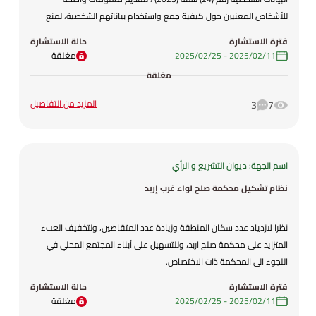
للأشخاص المعنيين حول كيفية جمع واستخدام بياناتهم الشخصية، لمنع
إساءة استخدام البيانات الشخصية للأشخاص المعنيين، لتوضيح إجراءات
فترة الاستشارة
حالة الاستشارة
الموافقة المسبقة وكيفية سحبها، لتوضيح الإجراءات والآليات التي تخضع
11‏/02‏/2025
-
25‏/02‏/2025
مغلقة
لها المعالجة وتلقي الشكاوى،
مغلقة
المزيد من التفاصيل
3
7
اسم الجهة: ديوان التشريع و الرأي
نظام تشكيل محكمة صلح لواء غرب إربد
نظرا لازدياد عدد سكان المنطقة وزيادة عدد المتقاضين، ولتخفيف العبء
المتزايد على محكمة صلح اربد، وللتسهيل على أبناء المجتمع المحلي في
اللجوء الى المحكمة ذات الاختصاص.
فترة الاستشارة
حالة الاستشارة
11‏/02‏/2025
-
25‏/02‏/2025
مغلقة