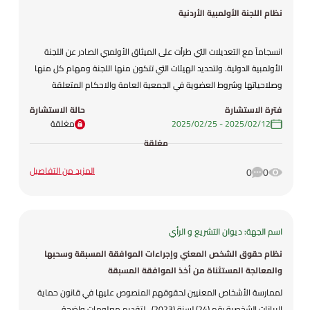
نظام اللجنة الأولمبية الأردنية
انسجاماً مع التعديلات التي طرأت على الميثاق الأولمبي الصادر عن اللجنة
الأولمبية الدولية. ولتحديد الهيئات التي تتكون منها اللجنة ومهام كل منها
وصلاحياتها وشروط العضوية في الجمعية العامة والاحكام المتعلقة
باجتماعاتها. ولتحديد أحكام تشكيل مجلس الإدارة ومهامه وصلاحياته
فترة الاستشارة
حالة الاستشارة
وحالات فقدان العضوية فيه.
12‏/02‏/2025
-
25‏/02‏/2025
مغلقة
مغلقة
المزيد من التفاصيل
0
0
اسم الجهة: ديوان التشريع و الرأي
نظام حقوق الشخص المعني وإجراءات الموافقة المسبقة وسحبها
والمعالجة المستثناة من أخذ الموافقة المسبقة
لممارسة الأشخاص المعنيين لحقوقهم المنصوص عليها في قانون حماية
البيانات الشخصية رقم (24) لسنة (2023) ، لتقديم معلومات واضحة