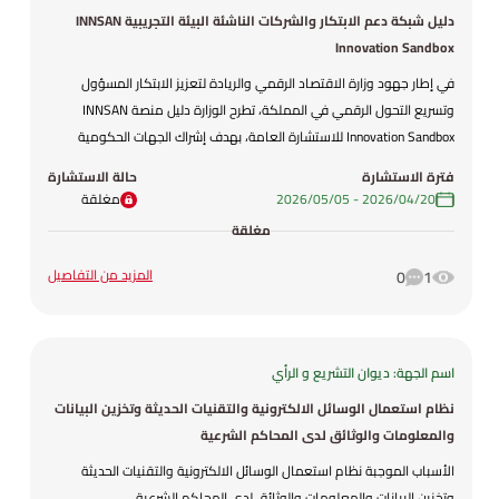
دليل شبكة دعم الابتكار والشركات الناشئة البيئة التجريبية INNSAN
Innovation Sandbox
في إطار جهود وزارة الاقتصاد الرقمي والريادة لتعزيز الابتكار المسؤول
وتسريع التحول الرقمي في المملكة، تطرح الوزارة دليل منصة INNSAN
Innovation Sandbox للاستشارة العامة، بهدف إشراك الجهات الحكومية
والمؤسسات ذات العلاقة في مراجعة الإطار التشغيلي والتنظيمي للمنصة
فترة الاستشارة
حالة الاستشارة
قبل اعتماده بصيغته النهائية. تمثل منصة INNSAN نموذجًا وطنيًا متقدمًا
20‏/04‏/2026
-
05‏/05‏/2026
مغلقة
لتمكين التجريب المنظم للحلول الرقمية والتقنيات الناشئة ضمن بيئة خاضعة
مغلقة
للإشراف، بما يوازن بين دعم الابتكار وضمان الامتثال التشريعي وحماية
المستخدمين واستقرار السوق. وتهدف هذه الاستشارة إلى جمع الملاحظات
المزيد من التفاصيل
0
1
والتوصيات الفنية والتنظيمية بما يعزز تكامل الأدوار المؤسسية ويرفع
جاهزية المنصة للإطلاق والتطبيق على المستوى الوطني.
اسم الجهة: ديوان التشريع و الرأي
نظام استعمال الوسائل الالكترونية والتقنيات الحديثة وتخزين البيانات
والمعلومات والوثائق لدى المحاكم الشرعية
الأسباب الموجبة نظام استعمال الوسائل الالكترونية والتقنيات الحديثة
وتخزين البيانات والمعلومات والوثائق لدى المحاكم الشرعية