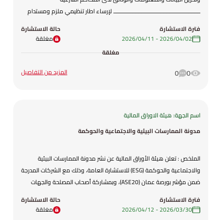
ـــــــــــــــــــــــــــــــــــــــــــــــــــــــــــ لإرساء اطار تنظيمي ملزم ومستدام
لاستخدام الوسائل الالكترونية والتقنيات الحدية في الاجراءات القضائية
فترة الاستشارة
حالة الاستشارة
الوالادارية لدى المحاكم الشرعية والدوائرالتابعة لها . ولضمان توحيد
02‏/04‏/2026
-
11‏/04‏/2026
مغلقة
الاجراءات ورفع موثوقيتها وتحسين جودة خدماتها وتقليص زمنها وكلفتها
مغلقة
. ولتعزيز الحوكمة والرشاقة المؤسسية زرفع مستوى متلقي الخدمة . فقد
تم وضع مشروع هذا النظام .
المزيد من التفاصيل
0
0
اسم الجهة: هيئة الاوراق المالية
مدونة الممارسات البيئية والاجتماعية والحوكمة
الملخص : تعلن هيئة الأوراق المالية عن نشر مدونة الممارسات البيئية
والاجتماعية والحوكمة (ESG) للاستشارة العامة، وذلك مع الشركات المدرجة
ضمن مؤشر بورصة عمان (ASE20)، وبمشاركة أصحاب المصلحة والجهات
ذات العلاقة. وتُشكل هذه المدونة محطة استراتيجية في تطوير سوق رأس
فترة الاستشارة
حالة الاستشارة
المال الأردني، حيث تعكس التزام الهيئة ببناء سوق يتمتع بمستويات عالية
30‏/03‏/2026
-
12‏/04‏/2026
مغلقة
من الشفافية والمرونة، وقادر على مواكبة التحولات العالمية في مجال