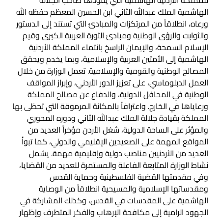
للمملكة الأردنية الهاشمية التي يقودها صاحب الجلالة
الهاشمية الملك عبدالله الثاني ابن الحسين المعظم حفظه الله
ورعاه، انطلاقاً من المرتكزات والمبادئ التي تستند إلى الدستور
والثوابت والرؤى الوطنية ومبادئ الثورة العربية الكبرى وقيم
الإسلام السمحة، والإيمان الراسخ بانتماء المملكة الأردنية
الهاشمية إلى الأمتين العربية والإسلامية، وبما يخدم ويحقق
المصالح الوطنية والقومية والإسلامية. تعمل الوزارة من خلال
العمل الدبلوماسي، على تعزيز الدور الأردني، وإبراز المواقف
الوطنية في المحافل الدولية، والدفاع عن مصالح المملكة
ورعاياها في الخارج. واعترافاً بالمكانة المرموقة التي تحظى بها
المملكة بقيادة جلالة الملك عبدالله الثاني ودوره المحوري
والمؤثر على الساحة الدولية، شغل الأردن مؤخراً العديد من
المواقع المهمة على الصعيدين الإقليمي والدولي، كما تبوأ
العديد من الأردنيين مناصب دولية وإقليمية مهمة. يشمل
نشاط الوزارة المتابعة الفاعلة والمستمرة للعديد من القضايا،
وفي مقدمتها القضية الفلسطينية وحماية القدس
ومقدساتها الإسلامية والمسيحية انطلاقاً من الوصاية
الهاشمية على المقدسات في القدس، وكذلك المشاركة في
الجهود الرامية إلى مكافحة الإرهاب والفكر المتطرف وإظهار