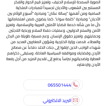
الصورة السمحة للإسلام الحنيف، وتعزيز قيم الحوار والفكر
المستنير بين الشعوب والأديان تجسيداً للمبادرات الملكية
السامية ومن أهمها "رسالة عمّان" ومبادرة "أسبوع الوئام بين
الأديان" ومبادرة "كلمة سواء". كما ينضوي ضمن اهتماماتها
كلّ ما من شأنه خدمة قضايا الأمتين العربية والإسلامية، وتعزيز
الأمن والسلم الدوليين، وعمليات حفظ السلام ورعاية اللاجئين
وحمايتهم، وتعزيز حقوق الإنسان. وعبر مسيرة طويلة من البذل
والعطاء، قدمت وزارة الخارجية وشؤون المغتربين العديد من
شهداء الواجب الذين ارتقوا إلى جنات الخلد دفاعاً عن مصالح
الأردن وقضاياه ومواقفه السياسية العادلة، وستبقى ذكراهم
العطرة وتضحياتهم نبراساً يدفع إلى تقديم المزيد من أجل رفعة
الأردن وازدهاره.
065501444
البريد الالكتروني