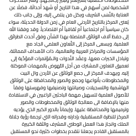
المخطوطات الـمَعْنية بسيرِهم وسِيَرِ رجالاتِـهم، ونَشْر المذكرات
الشخصية لمن أسهَمَ في هذا التاريخ أو شَهِدَ أحداثَهُ، فضلًا عن
العناية بالنَّسَب الشريف وبكل مَن ينتمي إليه، وإلى جانب ذلك
يُعنى المركز بالتاريخ الأردني العام في زمن الدولة الحديثة، سواء
كان سياسياً أم اجتماعياً أم ثقافياً أم اقتصادياً. وقد وفقنا الله
إلى حفظ آلاف الوثائق المتصلة بهذا الشأن وفق أحدث الطرائق
العلمية. ويسعى المركز إلى التَّعاون العلمي الجاد مع
المؤسسات والمراكز العربية والعالمية، ذات الأهداف المماثلة،
وتبادل الخبرات معها، وعَقْد النَّدوات والـمُؤتمرات المؤدِّية إلى
تعميق التعاون المشترك من أجل النُّهوض بالمهمات الموكلة
إليه. ويهدف المركز الى جمع الوثائق عن الأردن وال البيت
والمخطوطات بأنواعها وجمع والصور والمحافظة على الوثائق
الهاشمية والتسجيلات وصيانتها وتصنيفها وفهرستها وفقاً
للأصول العلمية لتسهيل مهمة الباحثين الراغبين في الاستفادة
منها بالإضافة الى معالجة الوثائق والمخطوطات والصور
وترميمها والمحافظة عليها. وإيماناً بالدور الكبير الذي يؤديه
المركز للنظرة المستقبلية بإدارته وقدراته التي ترجمة رؤية جلالة
الملك وانجاز هذا العمل الوطني المشرف والثقة الكبيرة
بالمستقبل القادم يجعلنا نتقدم بخطوات كثيرة نحو المستقبل