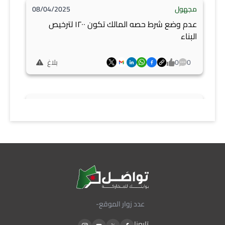
مجهول
08/04/2025
عدم وضع شرط حصه المالك تكون ١٢٠٠ لترخيص
البناء
0
0
بلاغ
مجهول
08/03/2025
مقترح بعمل خصومات على رسوم ترخيص المباني
القديمة بنسبة مجزية ولفترة معينة ، وليس فقط
على الارتدادات والتجاوزات .
0
1
بلاغ
عدد زوار الموقع
-
مجهول
08/03/2025
تابعنا