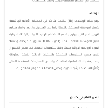
متوافقًا مع المعايير التنظيمية الدولية وأفضل الممارسات.
الوصف
توفر هذه الإرشادات إطارًا تنظيميًا شاملًا في المملكة الأردنية الهاشمية،
يشمل الموافقة المسبقة، والامتثال لما بعد التسويق، والرصد، وإنفاذ ضوابط
الترويج الصيدلاني. ويتولى قسم الاستخدام الرشيد للدواء واليقظة الدوائية،
التابع للمؤسسة العامة للغذاء والدواء (JFDA)، مسؤولية مراجعة واعتماد
المواد الترويجية الدوائية رسميًا وفقًا للتشريعات النافذة. كما يضمن القسم أن
تكون جميع المعلومات المتعلقة بالمنتجات الدوائية دقيقة ومتوازنة،
ومدعومة بالأدلة العلمية المناسبة، وتعكس المعلومات المعتمدة للمنتج،
وتُعزّز الاستخدام الرشيد للأدوية، وتحمي الصحة العامة والنزاهة المهنية.
النص القانوني كامل