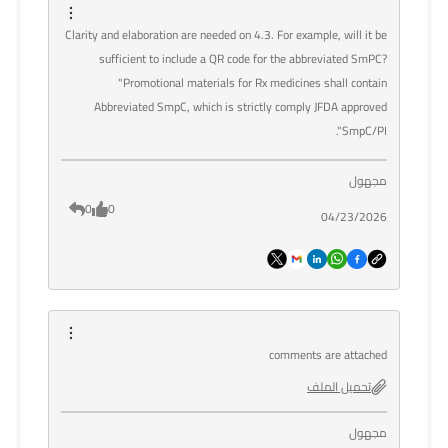
Clarity and elaboration are needed on 4.3. For example, will it be
sufficient to include a QR code for the abbreviated SmPC?
"Promotional materials for Rx medicines shall contain
Abbreviated SmpC, which is strictly comply JFDA approved
SmpC/PI".
مجهول
0
0
04/23/2026
comments are attached
تحميل الملف
مجهول