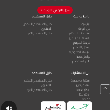
.Please find attached our questions and comments regarding the
سجل الان في البوابة
Jordan GVP guidelines
روابط سريعة
دليل المستخدم
تحميل الملف
الرئيسية
دليل المستخدم للشخص
عن البوابة
الاعتباري
مجهول
الشروط و الاحكام
دليل المستخدم للفرد
الاسئلة الاكثر تكرار
0
0
04/23/2026
خريطة الموقع
وسائل الاعلام
سياسة الخصوصية
تواصل معنا
دليل المستخدم
ابرز الاستشارات
دليل المستخدم
Please find attached our questions and comments concerning the
استشارات جديدة
دليل المستخدم للشخص
Jordan Good Vigilance Practice (GVP) guidelines.
ستغلق قريبا
الاعتباري
تحميل الملف
الاكثر تعليقا
دليل المستخدم للفرد
الاكثر بحثا
مغلقة
مجهول
0
0
04/23/2026