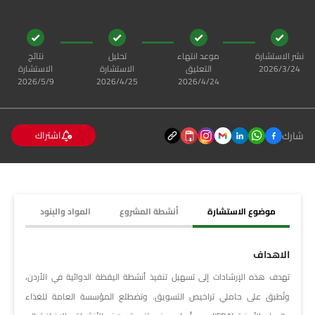
نشر الاستشارة
موعد انتهاء
تحليل
نتائج
24‏‏/3‏‏/2026
التعليق
الاستشارة
الاستشارة
24‏‏/4‏‏/2026
25‏‏/4‏‏/2026
9‏‏/5‏‏/2026
شارك
اشتراك
موضوع الاستشارة
أنشطة المشروع
المواد والبنود
الاهداف
تهدف هذه الإرشادات إلى تسهيل تنفيذ أنشطة اليقظة الدوائية في الأردن،
وتُطبق على حاملي تراخيص التسويق. وتضطلع المؤسسة العامة للغذاء