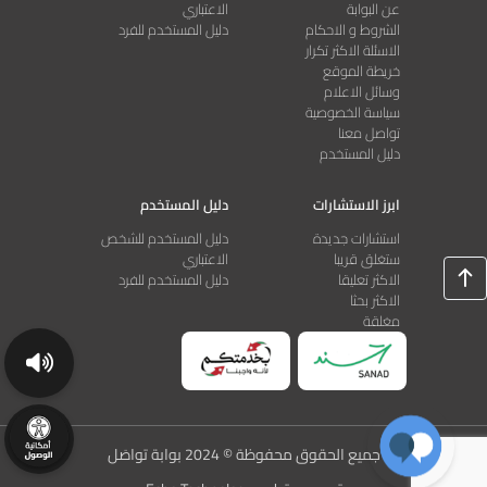
عن البوابة
الاعتباري
containing biotechnology-derived proteins as active substance:
الشروط و الاحكام
دليل المستخدم للفرد
quality issues.
الاسئلة الاكثر تكرار
خريطة الموقع
تحميل الملف
وسائل الاعلام
سياسة الخصوصية
Dana Tarifi
تواصل معنا
دليل المستخدم
0
0
05/10/2026
ابرز الاستشارات
دليل المستخدم
استشارات جديدة
دليل المستخدم للشخص
ستغلق قريبا
الاعتباري
الاكثر تعليقا
دليل المستخدم للفرد
الاكثر بحثا
مغلقة
جميع الحقوق محفوظة © 2024 بوابة تواصَل