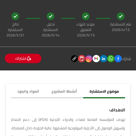
نشر الاستشارة
موعد انتهاء
تحليل
نتائج
13‏‏/4‏‏/2026
التعليق
الاستشارة
الاستشارة
13‏‏/5‏‏/2026
14‏‏/5‏‏/2026
31‏‏/5‏‏/2026
شارك
اشتراك
موضوع الاستشارة
أنشطة المشروع
المواد والبنود
الاهداف
تهدف المؤسسة العامة للغذاء والدواء الأردنية (JFDA) إلى دعم الابتكار
وتسهيل الوصول إلى الأدوية البيولوجية المشابهة عالية الجودة داخل المملكة،