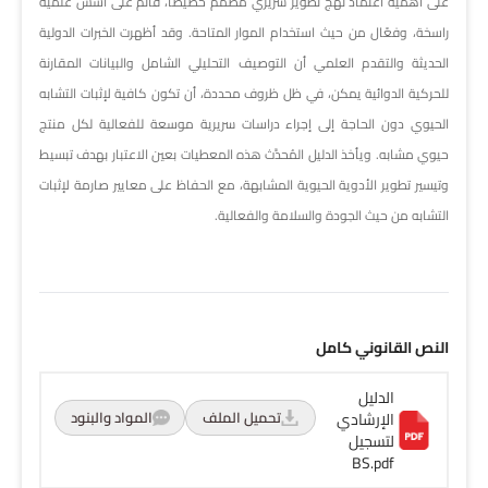
على أهمية اعتماد نهج تطوير سريري مُصمَّم خصيصًا، قائم على أسس علمية
راسخة، وفعّال من حيث استخدام الموار المتاحة. وقد أظهرت الخبرات الدولية
الحديثة والتقدم العلمي أن التوصيف التحليلي الشامل والبيانات المقارنة
للحركية الدوائية يمكن، في ظل ظروف محددة، أن تكون كافية لإثبات التشابه
الحيوي دون الحاجة إلى إجراء دراسات سريرية موسعة للفعالية لكل منتج
حيوي مشابه. ويأخذ الدليل المُحدَّث هذه المعطيات بعين الاعتبار بهدف تبسيط
وتيسير تطوير الأدوية الحيوية المشابهة، مع الحفاظ على معايير صارمة لإثبات
التشابه من حيث الجودة والسلامة والفعالية.
النص القانوني كامل
الدليل
تحميل الملف
المواد والبنود
الإرشادي
لتسجيل
BS.pdf