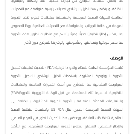
بما يضمن استفادة المرضى من خيارات علاجية آمنة وفعّالة وميسورة
التكلفة. و يتضمن هذا الدليل الإرشادي تحديثات رئيسية متوافقة مع التحديثات
العالمية للجهات الصحية المرجعية والمتعلقة بمتطلبات تطوير هذه الادوية
المهمة في كافة الجوانب والمتوافقة مع التحديثات العالمية بهذا الخصوص
بما يعكس إطارًا تنظيميًا حديثًا ومرنًا يتلاءم مع متطلبات تطوير هذه الأدوية
بما يدعم جودتها وفعاليتها ومأمونيتها وتوفيرها للمرضى دون تأخير
الوصف
قامت المؤسسة العامة للغذاء والدواء الأردنية (JFDA) بتحديث تعليمات تسجيل
الأدوية البيولوجية المشابهة باستحداث الدليل الإرشادي لتسجيل الأدوية
البيولوجية المشابهة بما يتماشى مع أحدث التطورات العالمية والمتطلبات
التنظيمية، لا سيما تلك المعتمدة من قبل الوكالة الأوروبية للأدوية(EMA)
واالتعليمات المحدثة المتعلقة بالأدوية الحيوية المشابهة، بالإضافة إلى
الجهات الصحية المرجعية الأخرى مثل US FDA وتعليمات منظمة الصحة
العالمية WHO ذات العلاقة. ويعكس هذا التحديث التطور في الفهم العلمي
والإطار التنظيمي المتعلق بتطوير الأدوية البيولوجية المشابهة، مع التأكيد