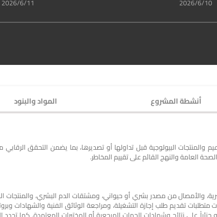
10‏‏/6‏‏/2026
11‏‏/6‏‏/2026
أنشطة المشروع
المواد والبنود
عيم والمنتجات البيولوجية قبل تداولها أو تصديرها، بما يضمن التحقق الرقابي 
صحة العامة والنهج القائم على تقييم المخاطر.
رية، والأمصال من مصدر بشري أو حيواني، ومشتقات الدم البشري، والمنتجات الب
ت متطلبات تقديم طلب إجازة التشغيلة، ومراجعة الوثائق الفنية والشهادات وبرو
أو جزئياً على نتائج وشهادات الجهات المرجعية أو المختبرات المعتمدة. كما تحدد ا