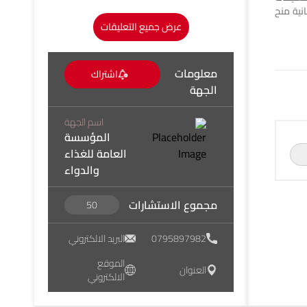
نية منح
عرض جميع التعليقات
معلومات
اشتراك
الجهة
اسم الجهة
المؤسسة
العامة للغذاء
والدواء
مجموع الاستشارات
50
0795897982
البريد الالكتروني
الموقع
العنوان
الالكتروني