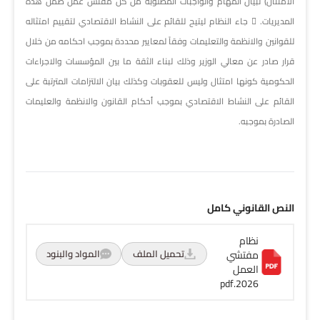
الامتثال) لبيان المهام والواجبات المطلوبة من كل مفتش عمل ضمن هذه
المديريات.  جاء النظام ليتيح للقائم على النشاط الاقتصادي لتقييم امتثاله
للقوانين والانظمة والتعليمات وفقاً لمعايير محددة بموجب احكامه من خلال
قرار صادر عن معالي الوزير وذلك لبناء الثقة ما بين المؤسسات والاجراءات
الحكومية كونها امتثال وليس للعقوبات وكذلك بيان الالتزامات المترتبة على
القائم على النشاط الاقتصادي بموجب أحكام القانون والانظمة والعليمات
الصادرة بموجبه.
النص القانوني كامل
نظام
تحميل الملف
المواد والبنود
مفتشي
العمل
2026.pdf