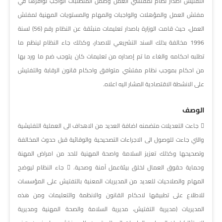
التفتيش اصدار نظام لمفتشي العمل وضمن المتطلبات الواجب توافرها في
مفتش العمل والمؤهلات والواجبات والمهام والمستويات المهنية لمفتش
العمل، حيث قامت الوزارة باصدار تعليمات منبثقة عن النظام رقم (56) لسنة
1996 مخالفة بذلك السند التشريعي للاصدار، وكذلك جاء النظام لينظم ما
تطلبه احكامه والغاء ما تم إصداره من تعليمات كان يتوجب ضم ما ورد بها
من احكام بموجب نظام مفتشي متوافق واحكام قانون الرقابة والتفتيش
على الانشطة الاقتصادية المشار اليه اعلاه.
الوصف
 جاءت التعديلات متضمنه اضافة العديد من الاهداف الى العملية التفتيشية
والتي جاءت للوصول الى الاجراءات التصحيحية والوقائية قبل حدوث المخالفة
وتصحيحها وكذلك تعزيز السلامة واصحة المهنية للحد من امراض المهنة
وحماية حقوق العمال لخلق بيئةعمل آمنة وصحية.  جاء النظام ليوضح
المهام والصلاحيات للعديد من المديريات المعنية بالتفتيش على المؤسسات
للاطلاع على تطبيقها لاحكام القانون والانظمة والتعليمات ومن هذه
المديريات (مديرية التفتيش، مديرية السلامة والصحة المهنية ومديرية