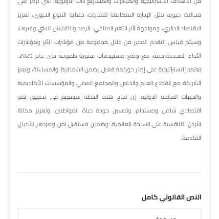
من الأهداف الاستراتيجية والمبادرات والمشاريع ذات الأولوية، التي تركز على
مجالات حيوية مثل الإدارة المتكاملة للنفايات، حماية التنوع الحيوي، تعزيز
الاقتصاد الدائري، ومواجهة آثار التغير المناخي، الرصد والتفتيش البيئي وغيرها،
وسيتم قياس التقدم المحرز من خلال مجموعة من مؤشرات الأثر ومؤشرات
الأداء المحددة بدقة، مع وضع مستهدفات سنوية طموحة حتى عام 2029.
تعتمد الاستراتيجية على إطار حوكمة فعال يضمن الشفافية والمساءلة، ويعزز
الشراكة مع القطاع العام والخاص والمجتمع المدني والمؤسسات الأكاديمية
والجهات المانحة الدولية. إن نجاح هذه الخطة سيسهم في تحقيق نمو
اقتصادي شامل ومستدام، وتحسين جودة حياة المواطنين، وتعزيز مكانة
الأردن التنافسية على الساحة العالمية، وضمان مستقبل آمن ومزدهر للأجيال
القادمة.
النص القانوني كامل