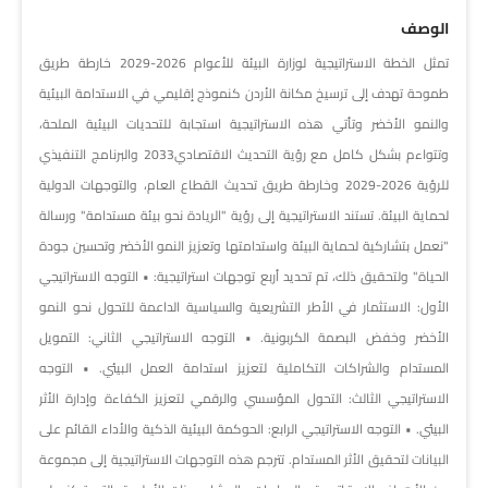
الوصف
تمثل الخطة الاستراتيجية لوزارة البيئة للأعوام 2026-2029 خارطة طريق
طموحة تهدف إلى ترسيخ مكانة الأردن كنموذج إقليمي في الاستدامة البيئية
والنمو الأخضر وتأتي هذه الاستراتيجية استجابة للتحديات البيئية الملحة،
وتتواءم بشكل كامل مع رؤية التحديث الاقتصادي2033 والبرنامج التنفيذي
للرؤية 2026-2029 وخارطة طريق تحديث القطاع العام، والتوجهات الدولية
لحماية البيئة. تستند الاستراتيجية إلى رؤية "الريادة نحو بيئة مستدامة" ورسالة
"نعمل بتشاركية لحماية البيئة واستدامتها وتعزيز النمو الأخضر وتحسين جودة
الحياة" ولتحقيق ذلك، تم تحديد أربع توجهات استراتيجية: • التوجه الاستراتيجي
الأول: الاستثمار في الأطر التشريعية والسياسية الداعمة للتحول نحو النمو
الأخضر وخفض البصمة الكربونية. • التوجه الاستراتيجي الثاني: التمويل
المستدام والشراكات التكاملية لتعزيز استدامة العمل البيئي. • التوجه
الاستراتيجي الثالث: التحول المؤسسي والرقمي لتعزيز الكفاءة وإدارة الأثر
البيئي. • التوجه الاستراتيجي الرابع: الحوكمة البيئية الذكية والأداء القائم على
البيانات لتحقيق الأثر المستدام. تترجم هذه التوجهات الاستراتيجية إلى مجموعة