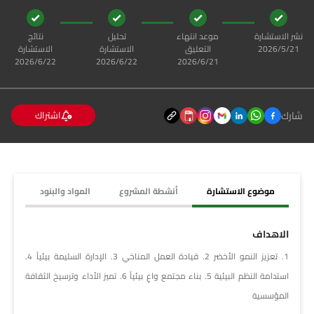
نشر الاستشارة
موعد انتهاء
تحليل
نتائج
21‏‏/5‏‏/2026
التعليق
الاستشارة
الاستشارة
21‏‏/6‏‏/2026
22‏‏/6‏‏/2026
22‏‏/6‏‏/2026
شارك
اشتراك
موضوع الاستشارة
أنشطة المشروع
المواد والبنود
الاهداف
1. تعزيز النمو الأخضر 2. قيادة العمل المناخي 3. الإدارة السليمة بيئياً 4.
استدامة النظم البيئية 5. بناء مجتمع واعٍ بيئياً 6. تميز الأداء وترسيخ الثقافة
المؤسسية