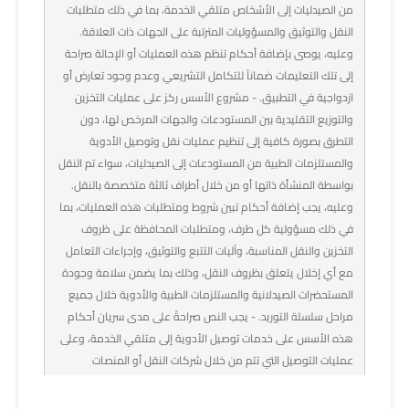
من الصيدليات إلى الأشخاص متلقي الخدمة، بما في ذلك متطلبات
النقل والتوثيق والمسؤوليات المترتبة على الجهات ذات العلاقة.
وعليه، يوصى بإضافة أحكام تنظم هذه العمليات أو الإحالة صراحة
إلى تلك التعليمات ضماناً للتكامل التشريعي وعدم وجود تعارض أو
ازدواجية في التطبيق. - مشروع الأسس ركز على عمليات التخزين
والتوزيع التقليدية بين المستودعات والجهات المرخص لها، دون
التطرق بصورة كافية إلى تنظيم عمليات نقل وتوصيل الأدوية
والمستلزمات الطبية من المستودعات إلى الصيدليات، سواء تم النقل
بواسطة المنشأة ذاتها أو من خلال أطراف ثالثة متخصصة بالنقل.
وعليه، يجب إضافة أحكام تبين شروط ومتطلبات هذه العمليات، بما
في ذلك مسؤولية كل طرف، ومتطلبات المحافظة على ظروف
التخزين والنقل المناسبة، وآليات التتبع والتوثيق، وإجراءات التعامل
مع أي إخلال يتعلق بظروف النقل، وذلك بما يضمن سلامة وجودة
المستحضرات الصيدلانية والمستلزمات الطبية والأدوية خلال جميع
مراحل سلسلة التوريد. - يجب النص صراحةً على مدى سريان أحكام
هذه الأسس على خدمات توصيل الأدوية إلى متلقي الخدمة، وعلى
عمليات التوصيل التي تتم من خلال شركات النقل أو المنصات
الإلكترونية أو أي أطراف ثالثة، وبيان العلاقة بينها وبين تعليمات
صرف الدواء ونقله عن بعد الصادرة سنة 2025، وذلك تجنباً لحدوث