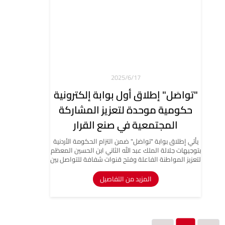
17‏‏/6‏‏/2025
"تواصَل" إطلاق أول بوابة إلكترونية
حكومية موحدة لتعزيز المشاركة
المجتمعية في صنع القرار
يأتي إطلاق بوابة "تواصَل" ضمن التزام الحكومة الأردنية
بتوجيهات جلالة الملك عبد الله الثاني ابن الحسين المعظم
لتعزيز المواطنة الفاعلة وفتح قنوات شفافة للتواصل بين
الحكومة والمجتمع، بما يشمل المواطنين والمقيمين
والقطاع الخاص ومنظمات المجتمع المدني.
المزيد من التفاصيل