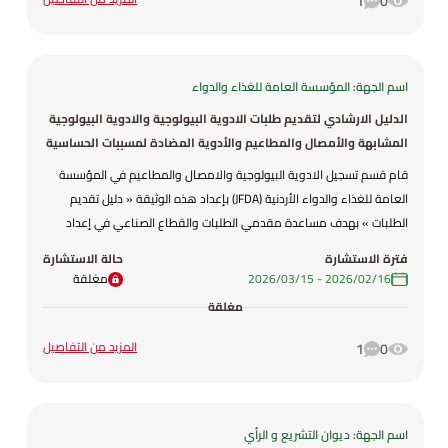
1
0
اسم الجهة: المؤسسة العامة للغذاء والدواء
الدليل الارشادي لتقديم طلبات الادوية البيولوجية والادوية البيولوجية
المشابهة والأمصال والمطاعيم والأدوية المضادة لمسببات الحساسية
قام قسم تسجيل الادوية البيولوجية والامصال والمطاعيم في المؤسسة
العامة للغذاء والدواء الأردنية (JFDA) بإعداد هذه الوثيقة « دليل تقديم
الطلبات » بهدف مساعدة مقدمي الطلبات والقطاع الصناعي في إعداد
وتقديم طلبات تسجيل الأدوية للحصول على الترخيص للتسويق الجديد،
فترة الاستشارة
حالة الاستشارة
وكذلك طلبات التجديد والتغييرات على الأدوية المسجلة لدى المؤسسة.
16‏/02‏/2026
-
15‏/03‏/2026
مغلقة
ويقدّم هذا الدليل تصورًا عامًا لآلية إدارة الإطار التنظيمي المتعلق بطلبات
مغلقة
تسجيل الأدوية من قبل المؤسسة.
المزيد من التفاصيل
1
0
اسم الجهة: ديوان التشريع و الرأي