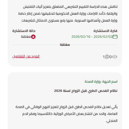
تناقش هذه الدراسة التقييم التشريعي المتعلق بتعزيز آليات التفتيش
والرقابة كأحد التزامات وزارة العمل الحكومية لتحقيقها ضمن إطار خطط
وزارة العمل وأهدافها السنوية. منها رفع مستوى الامتثال لتشريعات
العمل ومعايير السلامة والصحة المهنية، بما يضمن بيئة عمل لائقة من
فترة الاستشارة
حالة الاستشارة
خلال تطوير منظومة التفتيش الإلكترونية الموحدة وتعزيز انتقال العمالة إلى
02‏/02‏/2026
-
16‏/02‏/2026
مغلقة
الاقتصاد المنظم وتطوير تشريعات العمل لمواكبة تطورات سوق العمل
مغلقة
المزيد من التفاصيل
1
0
اسم الجهة: وزارة الصحة
نظام الفحص الطبي قبل الزواج لسنة 2026
يأتي تعديل نظام الفحص الطبي قبل الزواج لتعزيز النهج الوقائي في الصحة
العامة، والحد من انتشار بعض الأمراض الوراثية كالثلاسيما وفقر الدم
المنجلي.