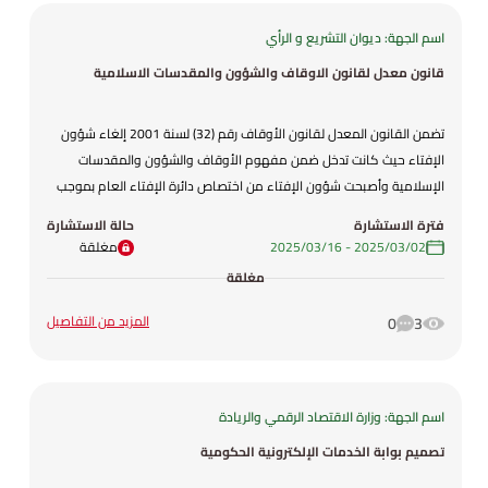
اسم الجهة: ديوان التشريع و الرأي
قانون معدل لقانون الاوقاف والشؤون والمقدسات الاسلامية
تضمن القانون المعدل لقانون الأوقاف رقم (32) لسنة 2001 إلغاء شؤون
الإفتاء حيث كانت تدخل ضمن مفهوم الأوقاف والشؤون والمقدسات
الإسلامية وأصبحت شؤون الإفتاء من اختصاص دائرة الإفتاء العام بموجب
قانون الإفتاء رقم (60) لسنة 2006 وتم إلغاء عضوية بعض أعضاء مجلس
فترة الاستشارة
حالة الاستشارة
الأوقاف والشؤون والمقدسات الإسلامية واستبدالهم بأعضاء جدد تماشياً
02‏/03‏/2025
-
16‏/03‏/2025
مغلقة
مع تنظيم مسيرة الأوقاف والنهوض بها واستثمار الأموال الوقفية
مغلقة
المنقولة وغير المنقولة وشراء العقارات بما يحقق مصلحة الوقف وفق
احكام الشريعة الاسلامية وشروط الواقفين وطرح الصكوك التمويلية بدلاً
المزيد من التفاصيل
0
3
من السندات وحسب أحكام الشريعة الإسلامية وإضافة برنامج المصحف
الشريف الى البرامج الوقفية ولغايات ضبط ممتلكات وأموال صندوق الحج
تم اعتبارها وقفاً صحيحاً .
اسم الجهة: وزارة الاقتصاد الرقمي والريادة
تصميم بوابة الخدمات الإلكترونية الحكومية