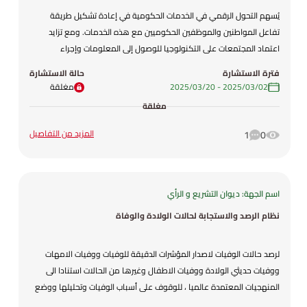
يُسهم التحول الرقمي في الخدمات الحكومية في إعادة تشكيل طريقة
تفاعل المواطنين والموظفين الحكوميين مع هذه الخدمات. ومع تزايد
اعتماد المجتمعات على التكنولوجيا للوصول إلى المعلومات وإجراء
المعاملات، تبرز الحاجة إلى منصات إلكترونية فعّالة، سهلة الاستخدام، وآمنة
فترة الاستشارة
حالة الاستشارة
كأولوية أساسية. وفي هذا السياق، يهدف تصميم الخدمات الإلكترونية
02‏/03‏/2025
-
20‏/03‏/2025
مغلقة
الحكومية الموحد في الأردن لعام 2025 إلى وضع إطار عمل شامل يعزز
مغلقة
تقديم الخدمات الحكومية عبر القنوات الرقمية، مما يضمن تجربة سلسة لكل
من المستخدمين والموظفين. وتسعى وزارة الاقتصاد الرقمي والريادة من
المزيد من التفاصيل
1
0
خلال هذا المشروع إلى توحيد تصميم الخدمات الحكومية مع تمييز كل قطاع
بلون خاص به. نقدّر اطلاعكم على التصميم من خلال الرابط ادناه ونتطلع إلى
ملاحظاتكم واقتراحاتكم.
اسم الجهة: ديوان التشريع و الرأي
https://www.figma.com/proto/AFzLMt7Pf51df1XQ6MH3eI/E-ervices-
portal?node-id=573-3013&p=f&t=HhjVexoiyAoVLmk8-0&scaling=min-
نظام الرصد والاستجابة لحالات الولادة والوفاة
zoom&content-scaling=fixed&page-id=0%3A1
لرصد حالات الوفيات لاصدار المؤشرات الدقيقة للوفيات ووفيات الامهات
ووفيات حديثي الولادة ووفيات الاطفال وغيرها من الحالات استنادا الى
المنهجيات المعتمدة عالميا ، للوقوف على أسباب الوفيات وتحليلها ووضع
خطط الاستجابة للحد منها، ولتسريع وتسهيل تقديم الرعاية الوقائية