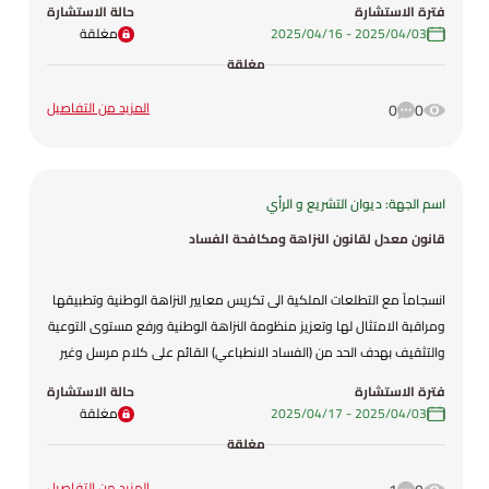
فترة الاستشارة
حالة الاستشارة
03‏/04‏/2025
-
16‏/04‏/2025
مغلقة
مغلقة
المزيد من التفاصيل
0
0
اسم الجهة: ديوان التشريع و الرأي
قانون معدل لقانون النزاهة ومكافحة الفساد
انسجاماً مع التطلعات الملكية الى تكريس معايير النزاهة الوطنية وتطبيقها
ومراقبة الامتثال لها وتعزيز منظومة النزاهة الوطنية ورفع مستوى التوعية
والتثقيف بهدف الحد من (الفساد الانطباعي) القائم على كلام مرسل وغير
علمي او احصائيات دقيقة. ويضاف الى ذلك ما تقوم به الهيئة من الوظائف
فترة الاستشارة
حالة الاستشارة
الأساسية مثل التحري والضبط والتحقيق وحماية الشهود والمخبرين
03‏/04‏/2025
-
17‏/04‏/2025
مغلقة
واسترداد الأموال الناشئة عن الفساد.
مغلقة
المزيد من التفاصيل