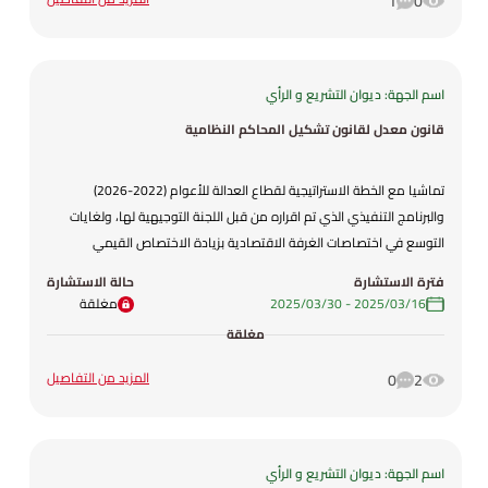
1
0
اسم الجهة: ديوان التشريع و الرأي
قانون معدل لقانون تشكيل المحاكم النظامية
تماشيا مع الخطة الاستراتيجية لقطاع العدالة للأعوام (2022-2026)
والبرنامج التنفيذي الذي تم اقراره من قبل اللجنة التوجيهية لها، ولغايات
التوسع في اختصاصات الغرفة الاقتصادية بزيادة الاختصاص القيمي
وشمول اختصاصها في الدعاوى الاقتصادية الداخلة في اختصاص كافة
فترة الاستشارة
حالة الاستشارة
محاكم البداية بالمحكمة بدلا من اقتصارها على مايدخل اختصاص محاكم
16‏/03‏/2025
-
30‏/03‏/2025
مغلقة
البداية لمحافظة العاصمة، وذلك في ضوء تضمنته الاستراتيجية من اهداف
مغلقة
وتوجهات وسياسات لتطوير العدالة التجارية، فقد تم وضع مشروع القانون
المعدل.
المزيد من التفاصيل
0
2
اسم الجهة: ديوان التشريع و الرأي