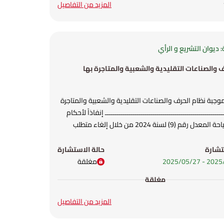
المزيد من التفاصيل
 ديوان التشريع و الرأي
 والصناعات التقليدية والشعبية والمتاجرة بها
موجبة نظام الحرف والصناعات التقليدية والشعبية والمتاجرة
بها ـــــــــــــــــــــــــــــــــــــــــــــــــــــــــــــــــــــ إنفاذاً لأحكام
قانون السياحة المعدل رقم (9) لسنة 2024 من خلال إلغاء متطلب
 وزارة السياحة والآثار كأداة تنظيمية لممارسة الأنشطة
ياحية، واستبدالها بأدوات تنظيمية التسجيل للشخص
تشارة
حالة الاستشارة
لحرفي والصانع) والتصنيف للشخص الاعتباري (المتاجر
-
27‏/05‏/2025
مغلقة
ستكمالاً لمشروع إصلاح منظومة التراخيص في القطاع
مغلقة
لتبسيط إجراءات ومتطلبات التسجيل والتصنيف بهدف تحسين
ال وخلق فرص عمل وفق نماذج تنظيمية جديدة وبما ينسجم
المزيد من التفاصيل
تصادي. فقد تم وضع مشروع هذا النظام .