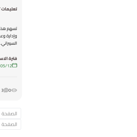
تعليمات تر
تسهم هذه ا
وإدارة وعق
السيبراني.
فترة الاس
12‏/05‏/2025
3
0
الصفحة ا
الصفحة ال