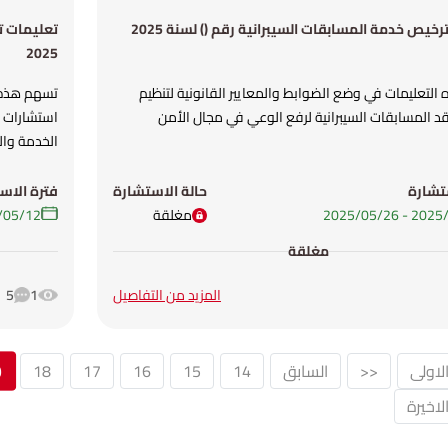
خيص خدمة المسابقات السيبرانية رقم () لسنة 2025
تعليمات ت
2025
لتعليمات في وضع الضوابط والمعايير القانونية لتنظيم
تسهم هذه 
د المسابقات السيبرانية لرفع الوعي في مجال الأمن
استشارات ا
الخدمة والح
تشارة
حالة الاستشارة
فترة الاس
-
26‏/05‏/2025
مغلقة
12‏/05‏/2025
مغلقة
المزيد من التفاصيل
1
5
9
لاولى
<<
السابق
14
15
16
17
18
اخيرة