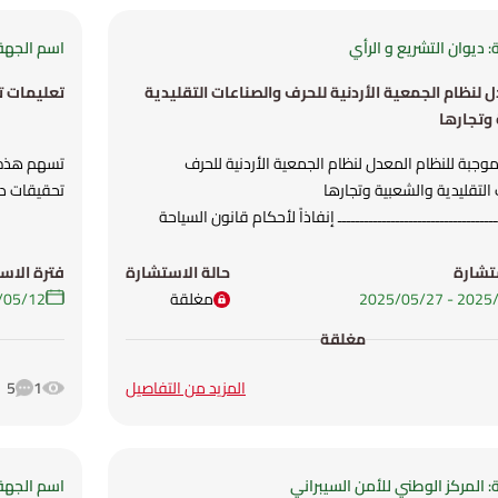
 ديوان التشريع و الرأي
اسم الجهة:
 لنظام الجمعية الأردنية للحرف والصناعات التقليدية
تعليمات تر
وتجارها
موجبة للنظام المعدل لنظام الجمعية الأردنية للحرف
تسهم هذه ا
التقليدية والشعبية وتجارها
تحقيقات دق
ـــــــــــــــــــــــــــــــــــــ إنفاذاً لأحكام قانون السياحة
المعدل رقم (9) لسنة 2024 ولتنسجم أحكام الأنظمة المنبثقة عنه مع
 خلال إلغاء النصوص القانونية المتعلقة بالترخيص
تشارة
حالة الاستشارة
فترة الاس
ا بالموافقة، ولتمكين المرأة والأشخاص من ذوي الإعاقات
-
27‏/05‏/2025
مغلقة
12‏/05‏/2025
عفاء /تخفيض رسوم الاشتراك السنوي في الجمعية لهم.
مغلقة
ع مشروع هذا النظام المعدل.
المزيد من التفاصيل
1
5
 المركز الوطني للأمن السيبراني
اسم الجهة: