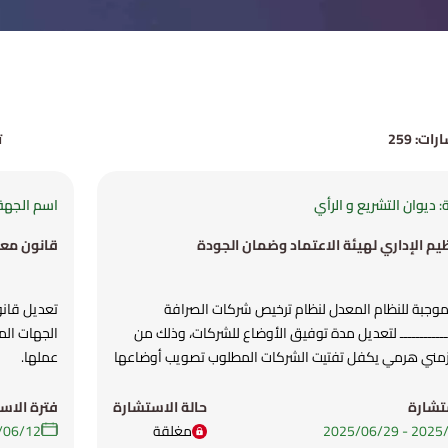
ت: 259
ت
 ديوان التشريع و الرأي
اسم الجهة:
ظيم الإداري لهيئة الاعتماد وضمان الجودة
قانون معدل
موجبة للنظام المعدل لنظام ترخيص شركات الصرافة
تعديل قانو
ـــــــــــــــ لتعديل مدة توفيق الأوضاع للشركات، وذلك من
الجهات الم
 زمني هرمي يكفل تفتيت الشركات المطلوب تصويب أوضاعها
عملها.
ات تصويب الأوضاع بشكل تدريجي الى البنك المركزي،
ثار الاقتصادية والاجتماعية التي ستنجم عن إخراج عدد كبير من
تشارة
حالة الاستشارة
فترة الاس
 السوق لدى انتهاء مهلة توفيق الأوضاع الحالية الواقعة
-
29‏/06‏/2025
مغلقة
12‏/06‏/2025