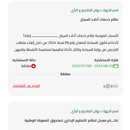
اسم الجهة: ديوان التشريع و الرأي
نظام خدمات أدلاء السياح
الأسباب الموجبة نظام خدمات أدلاء السياح ــــــــــــــــــــــــــــــ إنفاذاً
لأحكام قانون السياحة المعدل رقم (9) لسنة 2024 من خلال إلغاء متطلب
الترخيص من وزارة السياحة والآثار كأداة تنظيمية لممارسة الأنشطة والمهن
السياحية، واستبدالها بأدوات تنظيمية كالتصنيف للشخص الطبيعي (الدليل
فترة الاستشارة
حالة الاستشارة
السياحي) والتسجيل للشخص الاعتباري (مقدمي خدمات أدلاء السياح من
25‏/06‏/2025
-
08‏/07‏/2025
مغلقة
خلال التطبيقات الإلكترونية) استكمالاً لمشروع اصلاح منظومة التراخيص في
مغلقة
القطاع السياحي، ولتبسيط إجراءات ومتطلبات التصنيف بهدف تحسين بيئة
الأعمال وخلق فرص عمل وفق نماذج تنظيمية جديدة وبما ينسجم مع رؤية
المزيد من التفاصيل
4
3
التحديث الاقتصادي. فقد تم وضع مشروع هذا النظام .
اسم الجهة: ديوان التشريع و الرأي
نظــــام معدل لنظام التنظيم الإداري لصندوق المعونة الوطنية