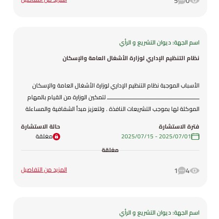
5
0
اسم الجهة: ديوان التشريع و الرأي
نظام التنظيم الإداري لوزارة الأشغال العامة والإسكان
الأسباب الموجبة نظام التنظيم الإداري لوزارة الأشغال العامة والإسكان
ـــــــــــــــــــــــــــــــــــــــــــــــــــــــــــــــ لتمكين الوزارة من القيام بالمهام
الموكلة لها بموجب التشريعات النافذة . ولتعزيز مبدأ الشفافية والمساءلة
والحوكمة الرشيدة من خلال تحديد المهام والمسؤوليات بوضوح. ولمواءمة
فترة الاستشارة
حالة الاستشارة
الهيكل الجديد مع الخطة الاستراتيجية لوزارة الأشغال العامة والإسكان
01‏/07‏/2025
-
15‏/07‏/2025
مغلقة
للأعوام 2024-2026. ولتحسين مستوى التنسيق الداخلي وتسهيل آليات
مغلقة
اتخاذ القرار. ولتشكيل لجنة التخطيط والتنسيق والمتابعة . ولتحديث نظام
التنظيم الإداري والهيكل التنظيمي بما يتوافق مع متطلبات المرحلة الحالية
المزيد من التفاصيل
1
4
وتوجهات الحكومة في تعزيز الأداء المؤسسي والإلتزام بمتطلبات خارطة
طريق تطوير القطاع العام ورؤية التحديث الإقتصادي . ولإلغاء التداخل في
الصلاحيات والاختصاصات بين المديريات والوحدات الإدارية المختلفة. نظام
اسم الجهة: ديوان التشريع و الرأي
التنظيم الإداري في هذه الوزارة منذ تاريخ 16/11/2019 أي يزيد عن خمسة