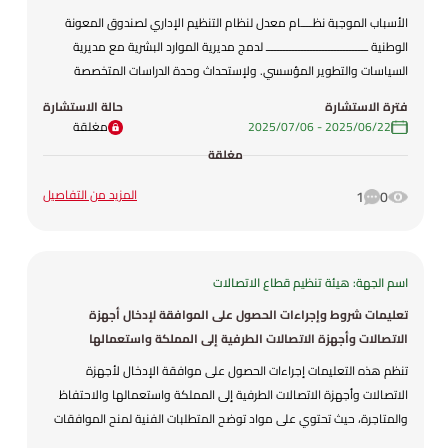
الأسباب الموجبة نظــــام معدل لنظام التنظيم الإداري لصندوق المعونة
الوطنية ــــــــــــــــــــــــــــــــــ لدمج مديرية الموارد البشرية مع مديرية
السياسات والتطوير المؤسسي. ولإستحداث وحدة الدراسات المتخصصة
بهدف إجراء الدراسات والبحوث الميدانية ذات الصلة بنشاطات الصندوق.
فترة الاستشارة
حالة الاستشارة
ولإلغاء وحدة الامن السيبراني وإنشاء قسم أمن وحماية البيانات في مديرية
22‏/06‏/2025
-
06‏/07‏/2025
مغلقة
تكنولوجيا المعلومات. ولتصميم الهياكل التنظيمية على أسس مهنية تلتزم
مغلقة
بأدبيات مراجعة الهياكل في الدوائر الحكومية. فقد تم وضع مشروع هذا
النظام المعدل .
المزيد من التفاصيل
1
0
اسم الجهة: هيئة تنظيم قطاع الاتصالات
تعليمات شروط وإجراءات الحصول على الموافقة لإدخال أجهزة
الاتصالات وأجهزة الاتصالات الطرفية إلى المملكة واستعمالها
والاحتفاظ والمتاجرة بها لسنة 2025
تنظم هذه التعليمات إجراءات الحصول على موافقة الإدخال لأجهزة
الاتصالات وأجهزة الاتصالات الطرفية إلى المملكة واستعمالها والاحتفاظ
والمتاجرة، حيث تحتوي على مواد توضح المتطلبات الفنية لمنح الموافقات
المختلفة (موافقات نوعية، موافقات الإدخال بمختلف أنواعها) ومتطلبات