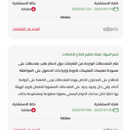
فترة الاستشارة
حالة الاستشارة
يستوفى بدل مقطوع مقداره (25) دينار /لكل طن سواء كانت معفاة أو
10‏/07‏/2025
-
23‏/07‏/2025
مغلقة
خاضعة للرسم الجمركي وبدل بنسبة (1%) من قيمتها إذا كانت معفاة
مغلقة
وبنسبة (5%) من قيمتها إذا كانت خاضعة لرسم التعرفة الجمركية . فقد تم
وضع مشروع هذا النظام المعدل .
المزيد من التفاصيل
0
0
اسم الجهة: هيئة تنظيم قطاع الاتصالات
نشر الملاحظات الواردة من الشركات حول اخطار طلب ملاحظات على
مسودة تعليمات (تعليمات شروط وإجراءات الحصول على الموافقة
لإدخال أجهزة الاتصالات وأجهزة الاتصالات الطرفية إلى المملكة
للاطلاع على المحتوى الخاص بهذه الملاحظات يرجى الضغط على الروابط
واستعمالها والاحتفاظ والمتاجرة بها لسنة 2025 )
أدناه، وفي حال وجود ردود على الملاحظات المنشورة للتفضل بتزويد الهيئة
بها خطياً خلال ساعات الدوام الرسمي بصورة مطبوعة ومشفوعة بكتاب
تغطية، على أن تحمل جميع الردود توقيع الجهة التي تقدمها، علماً بأن آخر
فترة الاستشارة
حالة الاستشارة
موعد لاستقبال الردود عليها هو بتاريخ 2025/7/9.
03‏/07‏/2025
-
09‏/07‏/2025
مغلقة
مغلقة
المزيد من التفاصيل